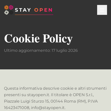
STAY
OPEN
Cookie Policy
Ultimo aggiornamento: 17 luglio 2026
Questa informativa descrive cookie e altri strumenti
presenti su stayopen.it. Il titolare è OPEN S.r.l.,
Piazzale Luigi Sturzo 15, 00144 Roma (RM), P.IVA
16423471008, info@stayopen.it.