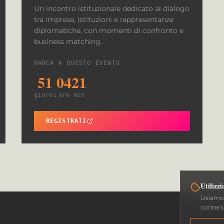
Un incontro istituzionale dedicato al dialogo
tra imprese, istituzioni e rappresentanze
diplomatiche, con momenti di confronto e
business matching.
MANCA A QUESTO EVENTO
51
04
21
giorni
ore
min
REGISTRATI
Utilizz
Usiamo 
contenu