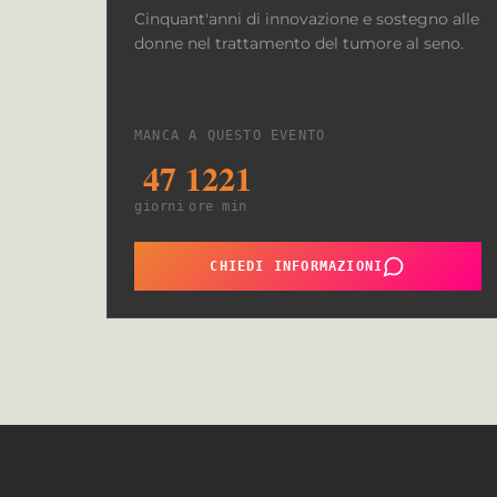
Cinquant'anni di innovazione e sostegno alle
donne nel trattamento del tumore al seno.
MANCA A QUESTO EVENTO
47
12
21
giorni
ore
min
CHIEDI INFORMAZIONI