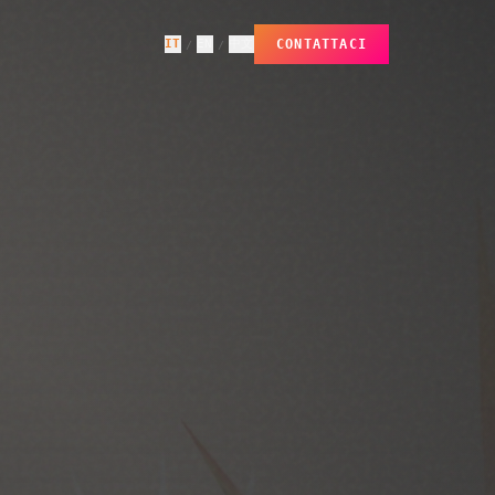
IT
EN
中文
CONTATTACI
/
/