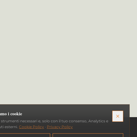
iamo i cookie
strumenti necessari e, solo con il tuo consenso, Analytics e
ti esterni.
Cookie Policy
·
Privacy Policy