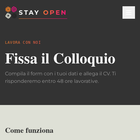
STAY
OPEN
LAVORA CON NOI
Fissa il Colloquio
Compila il form con i tuoi dati e allega il CV. Ti
risponderemo entro 48 ore lavorative.
Come funziona