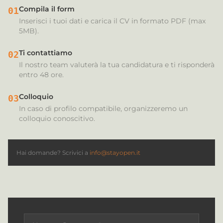
Compila il form
01
Inserisci i tuoi dati e carica il CV in formato PDF (max
5MB).
Ti contattiamo
02
Il nostro team valuterà la tua candidatura e ti risponderà
entro 48 ore.
Colloquio
03
In caso di profilo compatibile, organizzeremo un
colloquio conoscitivo.
Hai domande? Scrivici a
info@stayopen.it