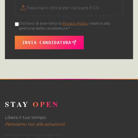
Trascina o clicca per caricare il CV
Dichiaro di aver letto la
Privacy Policy
relativa alla
gestione della candidatura *
INVIA CANDIDATURA
STAY
OPEN
Libera il tuo tempo.
Pensiamo noi alle soluzioni!